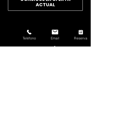
ACTUAL
Teléfono
Email
Reserva
ENLACES RÁPIDOS
Contrátanos
Videos
Inicio
Biografías
RECURSOS
Preguntas Frecuentes
Blog
Podcast