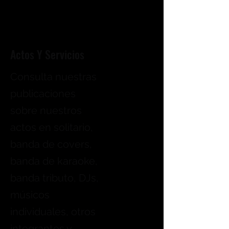
Actos Y Servicios
Consulta nuestras
publicaciones
sobre nuestros
actos en solitario,
banda de covers,
banda de karaoke,
banda tributo, DJs,
músicos
individuales, otros
integrantes y