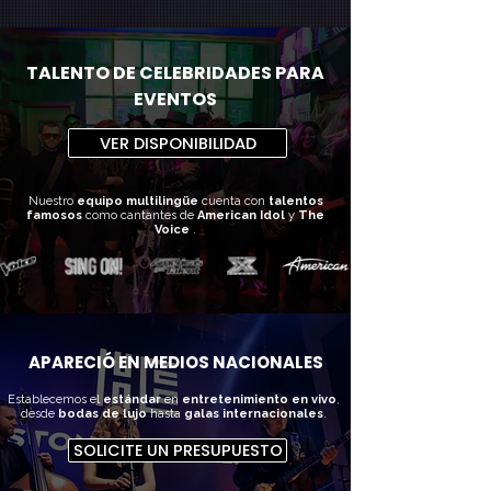
TALENTO DE CELEBRIDADES PARA
EVENTOS
VER DISPONIBILIDAD
Nuestro
equipo multilingüe
cuenta con
talentos
famosos
como cantantes de
American Idol
y
The
Voice
.
APARECIÓ EN MEDIOS NACIONALES
Establecemos el
estándar
en
entretenimiento
en vivo
,
desde
bodas de lujo
hasta
galas internacionales
.
SOLICITE UN PRESUPUESTO