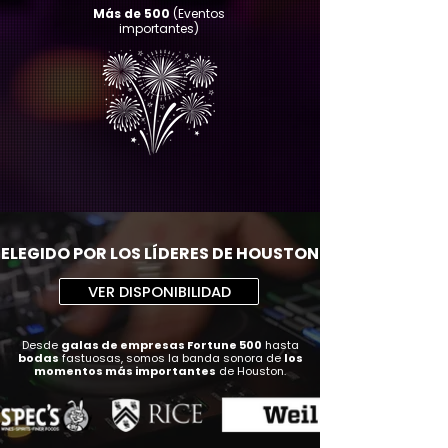
Más de 500
(Eventos
importantes)
ELEGIDO POR LOS LÍDERES DE HOUSTON
VER DISPONIBILIDAD
Desde
galas de empresas Fortune 500
hasta
bodas
fastuosas, somos
la banda sonora de
los
momentos más importantes
de Houston.