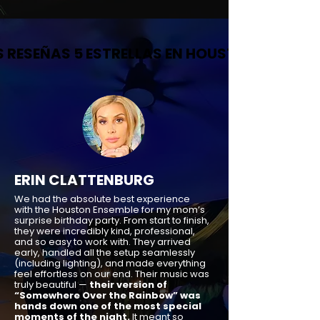
 RESEÑAS 5 ESTRELLAS EN HOUSTON
 RESEÑAS 5 ESTRELLAS EN HOUSTON
ERIN CLATTENBURG
We had the absolute best experience
with the Houston Ensemble for my mom’s
surprise birthday party. From start to finish,
they were incredibly kind, professional,
and so easy to work with. They arrived
early, handled all the setup seamlessly
(including lighting), and made everything
feel effortless on our end. Their music was
truly beautiful —
their version of
“Somewhere Over the Rainbow” was
hands down one of the most special
moments of the night.
It meant so