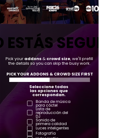
 ESTÁS SEGURO?
 ESTÁS SEGURO?
Pick your
addons
&
crowd size
, we'll prefill
the details so you can skip the busy work.
PICK YOUR ADDONS & CROWD SIZE FIRST
Seleccione todas
las opciones que
correspondan.
Banda de música
para cóctel
Lista de
reproducción del
DJ
Sonido de
primera calidad
Luces inteligentes
Fotografía