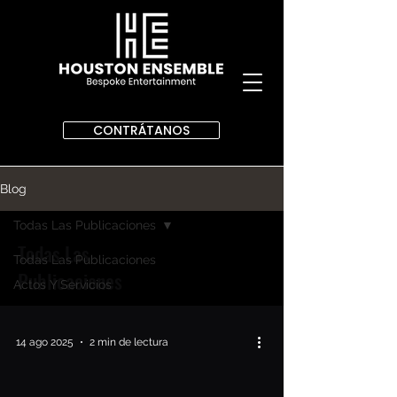
CONTRÁTANOS
Blog
Todas Las Publicaciones
Todas Las
Todas Las Publicaciones
Publicaciones
Actos Y Servicios
14 ago 2025
2 min de lectura