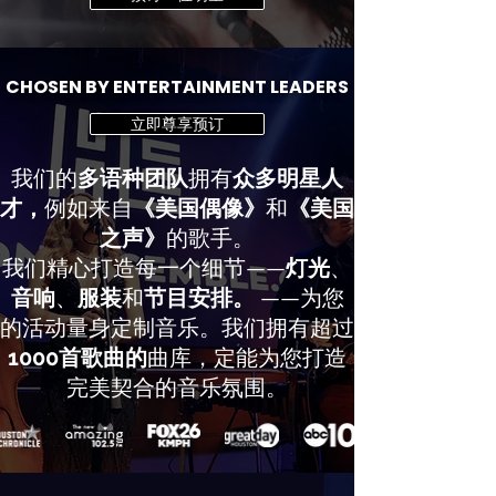
CHOSEN BY ENTERTAINMENT LEADERS
立即尊享预订
我们的
多语种团队
拥有
众多明星人
才，
例如来自
《美国偶像》
和
《美国
之声》
的歌手。
我们精心打造每一个细节——
灯光
、
音响
、
服装
和
节目安排。
——为您
的活动量身定制音乐。我们拥有超过
1000首歌曲的
曲库，定能为您打造
完美契合的音乐氛围。