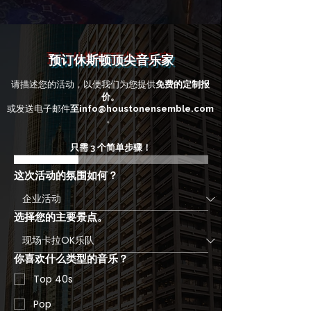
查看空房情况
查看空房情况
预订休斯顿顶尖音乐家
请描述您的活动，以便我们为您提供
免费的定制报
价。
或发送电子邮件
至
info@houstonensemble.com
。
只需 3 个简单步骤！
这次活动的氛围如何？
选择您的主要景点。
你喜欢什么类型的音乐？
Top 40s
Pop