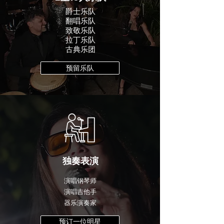
爵士乐队
翻唱乐队
致敬
乐队
拉丁乐队
古典乐团
预留乐队
独奏表演
演唱钢琴师
演唱吉他手
器乐演奏家
预订一位明星