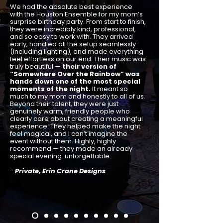
We had the absolute best experience
with the Houston Ensemble for my mom’s
surprise birthday party. From start to finish,
they were incredibly kind, professional,
and so easy to work with. They arrived
early, handled all the setup seamlessly
(including lighting), and made everything
feel effortless on our end. Their music was
truly beautiful —
their version of
“Somewhere Over the Rainbow” was
hands down one of the most special
moments of the night.
It meant so
much to my mom and honestly to all of us.
Beyond their talent, they were just
genuinely warm, friendly people who
clearly care about creating a meaningful
experience. They helped make the night
feel magical, and I can’t imagine the
event without them. Highly, highly
recommend — they made an already
special evening unforgettable.
-
Private, Erin Crane Designs