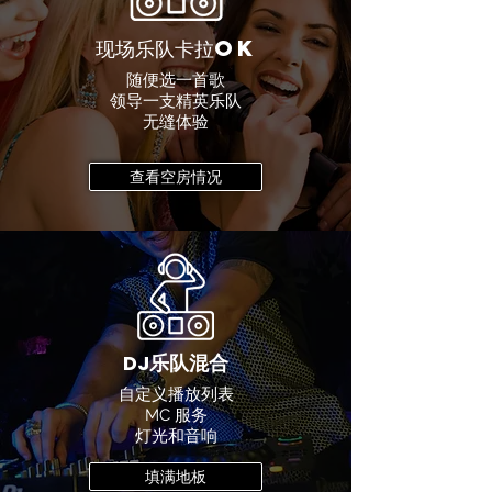
现场乐队卡拉OK
随便选一首歌
领导一支精英乐队
无缝体验
查看空房情况
DJ乐队混合
自定义播放
列表
MC 服务
灯光和音响
填满地板