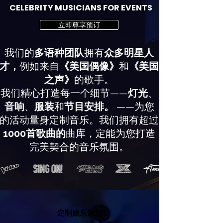
CELEBRITY MUSICIANS FOR EVENTS
立即尊享预订
我们的
多语种团队
拥有
众多明星人
才，
例如来自
《美国偶像》
和
《美国
之声》
的歌手。
我们精心打造每一个细节——
灯光
、
音响
、
服装
和
节目安排。
——为您
的活动量身定制音乐。我们拥有超过
1000首歌曲的
曲库，定能为您打造
完美契合的音乐氛围。
定制娱乐策划
定制娱乐策划