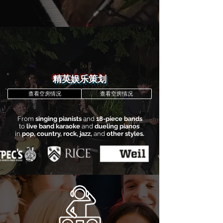
精英娱乐策划
查看空房情况
查看空房情况
From
singing pianists
and
18-piece bands
to
live band karaoke
and
dueling pianos
in
pop, country, rock, jazz,
and
other styles.