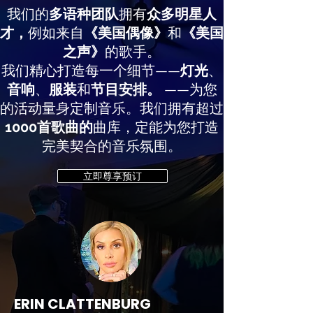
我们的
多语种团队
拥有
众多明星人
才，
例如来自
《美国偶像》
和
《美国
之声》
的歌手。
我们精心打造每一个细节——
灯光
、
音响
、
服装
和
节目安排。
——为您
的活动量身定制音乐。我们拥有超过
1000首歌曲的
曲库，定能为您打造
完美契合的音乐氛围。
立即尊享预订
ERIN CLATTENBURG