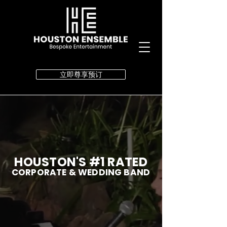
立即尊享预订
HOUSTON'S #1 RATED
CORPORATE & WEDDING BAND