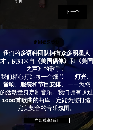
其他
下一个
定制娱乐策划
定制娱乐策划
我们的
多语种团队
拥有
众多明星人
才，
例如来自
《美国偶像》
和
《美国
之声》
的歌手。
我们精心打造每一个细节——
灯光
、
音响
、
服装
和
节目安排。
——为您
的活动量身定制音乐。我们拥有超过
1000首歌曲的
曲库，定能为您打造
完美契合的音乐氛围。
立即尊享预订