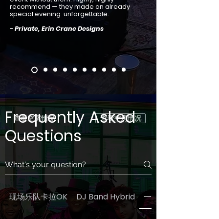
recommend — they made an already
special evening unforgettable.
-
Private, Erin Crane Designs
Frequently Asked
查看空房情况
查看空房情况
Questions
现场乐队卡拉OK
DJ Band Hybrid
一般的