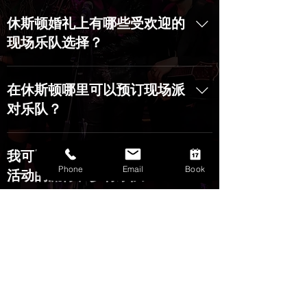
休斯顿婚礼上有哪些受欢迎的
现场乐队选择？
休斯顿乐团是休斯顿最受欢迎的现场婚礼
在休斯顿哪里可以预订现场派
乐队。休斯顿乐团提供丰富的音乐风格和
演出选择，以满足不同的婚礼氛围和喜
对乐队？
好。请访问
www.houstonensemble.com ，点击“预
如果您想在休斯顿预订一支现场派对乐
我可以在哪里找到参加休斯顿
订”，告诉我们您的活动愿景，我们将为您
队，请访问休斯顿乐团网站预订。点击“预
Phone
Email
Book
打造完美的现场体验。
订”，告诉我们您的活动愿景，我们将帮您
活动的流行和乡村乐队？
打造一次难忘的现场体验。
休斯顿乐团为大休斯顿地区及周边城市和
主要都市区（包括奥斯汀、达拉斯和圣安
东尼奥）提供世界一流的流行和乡村乐
队。选择乐队时，请考虑他们的演奏风
立即尊享预订
格、乐队规模以及音响和灯光制作等附加
服务。点击“查看档期”告诉我们您的活动构
SUBSCRIBE TO GET EXCLUSIVE DEALS
想，我们将为您打造完美的现场体验。