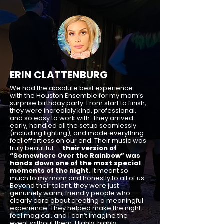
ERIN CLATTENBURG
We had the absolute best experience
with the Houston Ensemble for my mom’s
surprise birthday party. From start to finish,
they were incredibly kind, professional,
and so easy to work with. They arrived
early, handled all the setup seamlessly
(including lighting), and made everything
feel effortless on our end. Their music was
truly beautiful —
their version of
“Somewhere Over the Rainbow” was
hands down one of the most special
moments of the night.
It meant so
much to my mom and honestly to all of us.
Beyond their talent, they were just
genuinely warm, friendly people who
clearly care about creating a meaningful
experience. They helped make the night
feel magical, and I can’t imagine the
event without them. Highly, highly